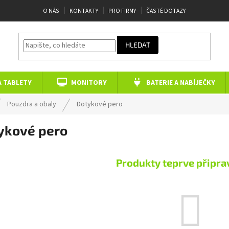
O NÁS
KONTAKTY
PRO FIRMY
ČASTÉ DOTAZY
HLEDAT
A TABLETY
MONITORY
BATERIE A NABÍJEČKY
Pouzdra a obaly
Dotykové pero
ykové pero
Produkty teprve připra