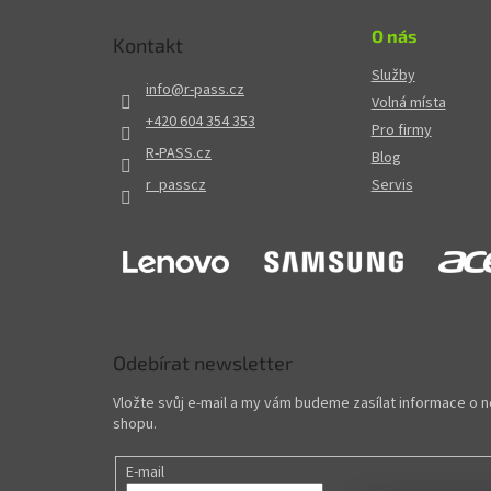
O nás
Kontakt
Služby
info
@
r-pass.cz
Volná místa
+420 604 354 353
Pro firmy
R-PASS.cz
Blog
r_passcz
Servis
Odebírat newsletter
Vložte svůj e-mail a my vám budeme zasílat informace o
shopu.
E-mail