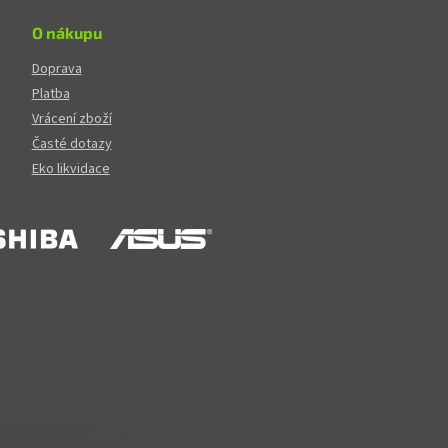
O nákupu
Doprava
Platba
Vrácení zboží
Časté dotazy
Eko likvidace