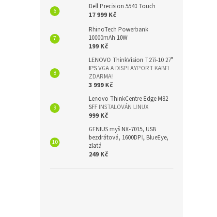
Dell Precision 5540 Touch
17 999 Kč
RhinoTech Powerbank
10000mAh 10W
199 Kč
LENOVO ThinkVision T27i-10 27"
IPS
VGA A DISPLAYPORT KABEL
ZDARMA!
3 999 Kč
Lenovo ThinkCentre Edge M82
SFF
INSTALOVÁN LINUX
999 Kč
GENIUS myš NX-7015, USB
bezdrátová, 1600DPI, BlueEye,
zlatá
249 Kč