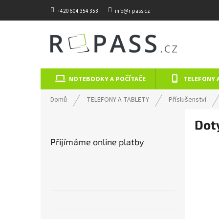
Přejít na obsah
+420 604 354 353
info@r-pass.cz
NOTEBOOKY A POČÍTAČE
TELEFONY 
Domů
TELEFONY A TABLETY
Příslušenství
Postranní panel
Dot
Přijímáme online platby