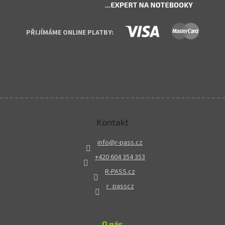
PŘIJÍMÁME ONLINE PLATBY:
Kontakt
info
@
r-pass.cz
+420 604 354 353
R-PASS.cz
r_passcz
O nás