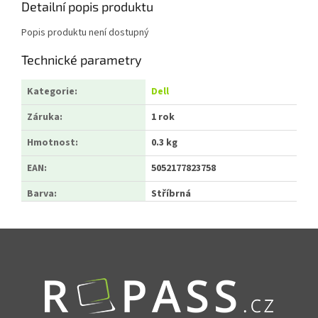
Detailní popis produktu
Popis produktu není dostupný
Technické parametry
Kategorie
:
Dell
Záruka
:
1 rok
Hmotnost
:
0.3 kg
EAN
:
5052177823758
Barva
:
Stříbrná
Zápatí