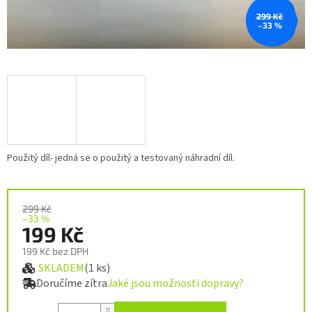
299 Kč
–33 %
Použitý díl- jedná se o použitý a testovaný náhradní díl.
299 Kč
–33 %
199 Kč
199 Kč bez DPH
SKLADEM
(1 ks)
Měrná cena:
Doručíme zítra
Jaké jsou možnosti dopravy?