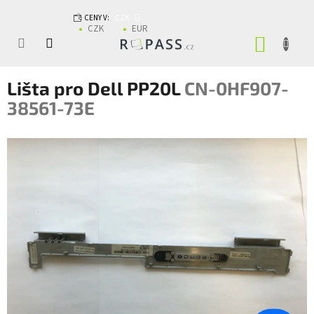
Přejít na obsah
CENY V:
CZK
CZK
EUR
NÁKUP
Lišta pro Dell PP20L
CN-0HF907-
38561-73E