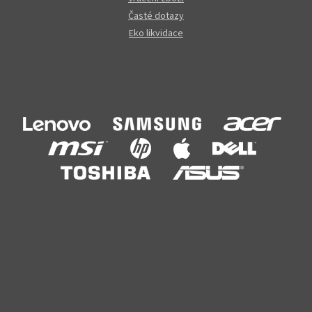
Časté dotazy
Eko likvidace