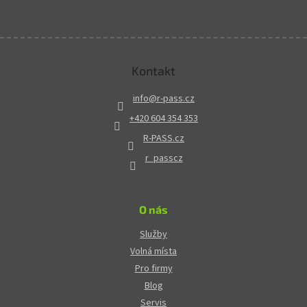
Kontakt
info
@
r-pass.cz
+420 604 354 353
R-PASS.cz
r_passcz
O nás
Služby
Volná místa
Pro firmy
Blog
Servis