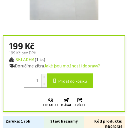
199 Kč
199 Kč bez DPH
SKLADEM
(1 ks)
Měrná cena:
Doručíme zítra
Jaké jsou možnosti dopravy?
Přidat do košíku
ZEPTAT SE
HLÍDAT
SDÍLET
Záruka:
1 rok
Stav:
Neznámý
Kód produktu:
RD040436