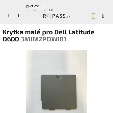
Přejít na obsah
CENY V:
CZK
CZK
EUR
NÁKUP
Krytka malé pro Dell Latitude
D600
3MJM2PDWI01