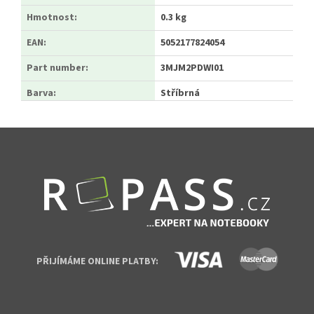
Hmotnost
:
0.3 kg
EAN
:
5052177824054
Part number
:
3MJM2PDWI01
Barva
:
Stříbrná
Zápatí
PŘIJÍMÁME ONLINE PLATBY: