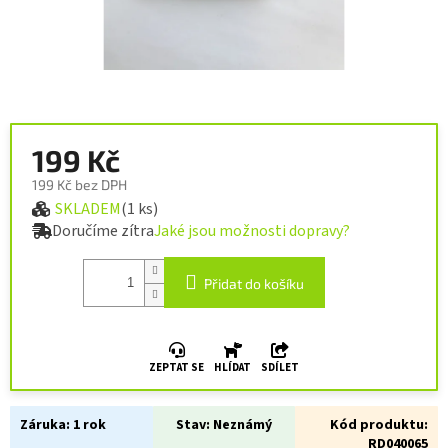
199 Kč
199 Kč bez DPH
SKLADEM
(1 ks)
Měrná cena:
Doručíme zítra
Jaké jsou možnosti dopravy?
Přidat do košíku
ZEPTAT SE
HLÍDAT
SDÍLET
Záruka:
1 rok
Stav:
Neznámý
Kód produktu:
RD040065