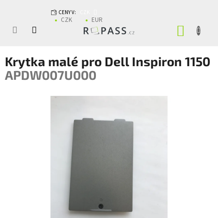
Přejít na obsah
CENY V:
CZK
CZK
EUR
NÁKUP
Krytka malé pro Dell Inspiron 1150
APDW007U000