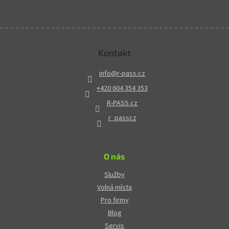
Kontakt
info
@
r-pass.cz
+420 604 354 353
R-PASS.cz
r_passcz
O nás
Služby
Volná místa
Pro firmy
Blog
Servis