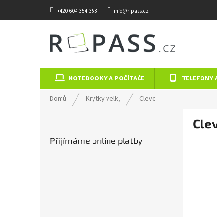
Přejít na obsah
+420 604 354 353
info@r-pass.cz
NOTEBOOKY A POČÍTAČE
TELEFONY 
Domů
Krytky velk‚
Clevo
Postranní panel
Cle
Přijímáme online platby