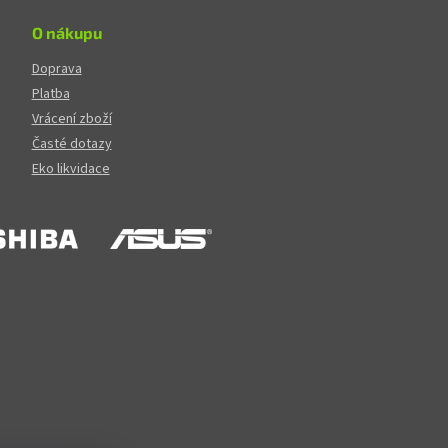
O nákupu
Doprava
Platba
Vrácení zboží
Časté dotazy
Eko likvidace