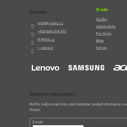
O nás
Kontakt
Služby
info
@
r-pass.cz
Volná místa
+420 604 354 353
Pro firmy
R-PASS.cz
Blog
r_passcz
Servis
Odebírat newsletter
Vložte svůj e-mail a my vám budeme zasílat informace o
shopu.
E-mail