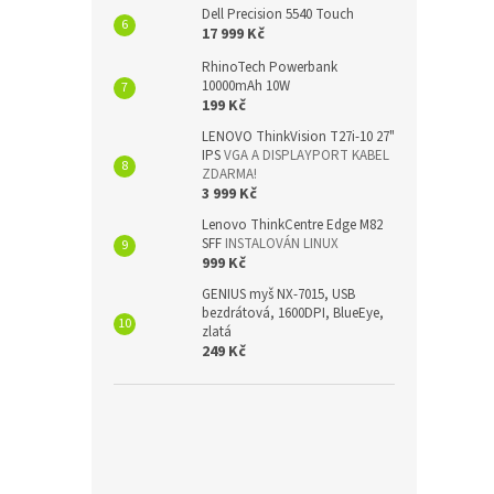
Dell Precision 5540 Touch
17 999 Kč
RhinoTech Powerbank
10000mAh 10W
199 Kč
LENOVO ThinkVision T27i-10 27"
IPS
VGA A DISPLAYPORT KABEL
ZDARMA!
3 999 Kč
Lenovo ThinkCentre Edge M82
SFF
INSTALOVÁN LINUX
999 Kč
GENIUS myš NX-7015, USB
bezdrátová, 1600DPI, BlueEye,
zlatá
249 Kč