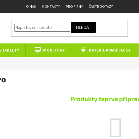
O NÁS
KONTAKTY
PRO FIRMY
ČASTÉ DOTAZY
HLEDAT
A TABLETY
MONITORY
BATERIE A NABÍJEČKY
vo
Produkty teprve připra