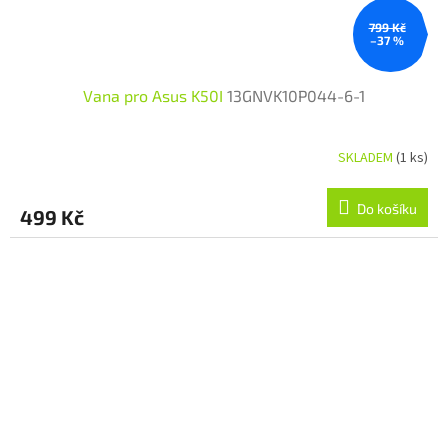
799 Kč
–37 %
Vana pro Asus K50I
13GNVK10P044-6-1
SKLADEM
(1 ks)
Do košíku
499 Kč