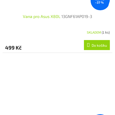
–37 %
Vana pro Asus X80L
13GNF61AP019-3
SKLADEM
(1 ks)
Do košíku
499 Kč