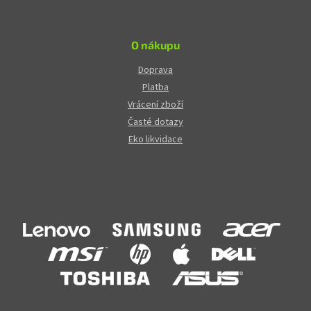
O nákupu
Doprava
Platba
Vrácení zboží
Časté dotazy
Eko likvidace