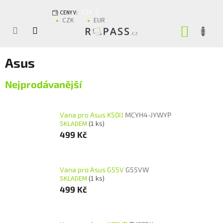
Přejít na obsah
CENY V:
CZK
CZK
EUR
NÁKUP
Asus
Nejprodávanější
Vana pro Asus K50IJ
MCYH4-JYWYP
SKLADEM
(1 ks)
499 Kč
Vana pro Asus G55V
G55VW
SKLADEM
(1 ks)
499 Kč