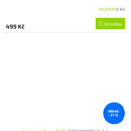
SKLADEM
(1 ks)
Do košíku
499 Kč
799 Kč
–37 %