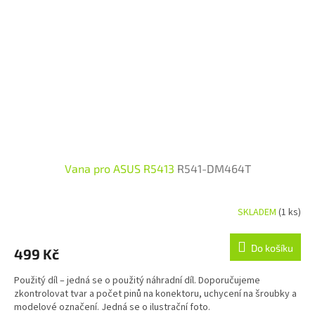
Vana pro ASUS R5413
R541-DM464T
SKLADEM
(1 ks)
Do košíku
499 Kč
Použitý díl – jedná se o použitý náhradní díl. Doporučujeme
zkontrolovat tvar a počet pinů na konektoru, uchycení na šroubky a
modelové označení. Jedná se o ilustrační foto.