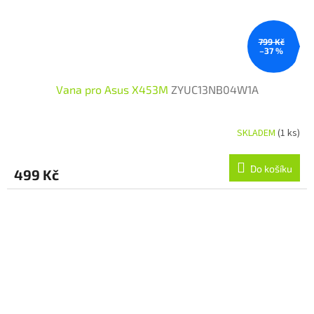
799 Kč
–37 %
Vana pro Asus X453M
ZYUC13NB04W1A
SKLADEM
(1 ks)
Do košíku
499 Kč