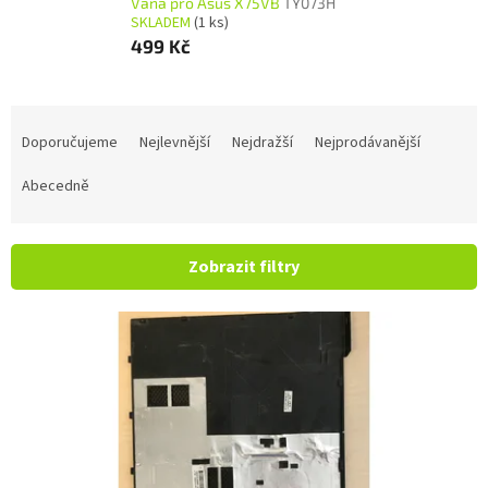
Vana pro Asus X75VB
TY073H
SKLADEM
(1 ks)
499 Kč
Řazení produktů
Doporučujeme
Nejlevnější
Nejdražší
Nejprodávanější
Abecedně
Zobrazit filtry
Výpis produktů