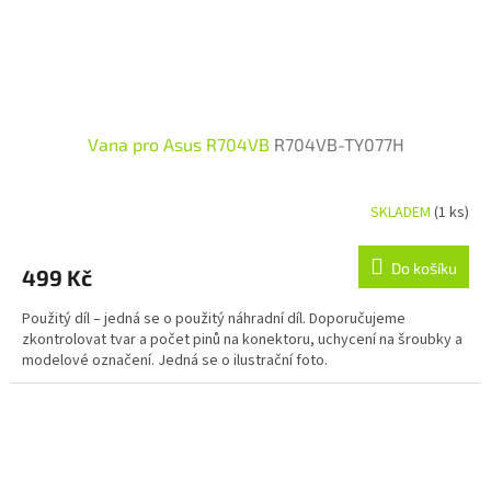
Vana pro Asus R704VB
R704VB-TY077H
SKLADEM
(1 ks)
Do košíku
499 Kč
Použitý díl – jedná se o použitý náhradní díl. Doporučujeme
zkontrolovat tvar a počet pinů na konektoru, uchycení na šroubky a
modelové označení. Jedná se o ilustrační foto.