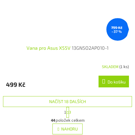
799 Kč
–37 %
Vana pro Asus X55V
13GN5O2AP010-1
SKLADEM
(1 ks)
Do košíku
499 Kč
NAČÍST 18 DALŠÍCH
Stránkování
1
3
Ovládací prvky výpisu
44
položek celkem
NAHORU