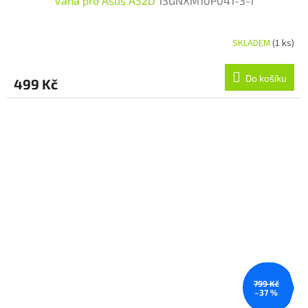
Vana pro Asus A52D
13GNXM10P041-3-1
SKLADEM
(1 ks)
Do košíku
499 Kč
799 Kč
–37 %