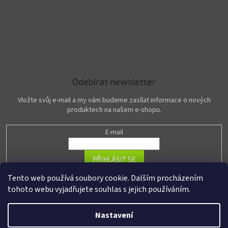
Odebírat newsletter
Vložte svůj e-mail a my vám budeme zasílat informace o nových
produktech na našem e-shopu.
E-mail
PŘIHLÁSIT SE
Tento web používá soubory cookie. Dalším procházením
tohoto webu vyjadřujete souhlas s jejich používáním.
Vytvořil Shoptet
Nastavení