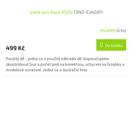
Vana pro Asus K50IJ
13N0-EJA0A11
SKLADEM
(1 ks)
Do košíku
499 Kč
Použitý díl – jedná se o použitý náhradní díl. Doporučujeme
zkontrolovat tvar a počet pinů na konektoru, uchycení na šroubky a
modelové označení. Jedná se o ilustrační foto.