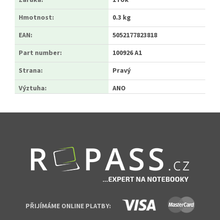
Záruka
:
1 rok
Hmotnost
:
0.3 kg
EAN
:
5052177823818
Part number
:
100926 A1
Strana
:
Pravý
Výztuha
:
ANO
Zápatí
PŘIJÍMÁME ONLINE PLATBY: