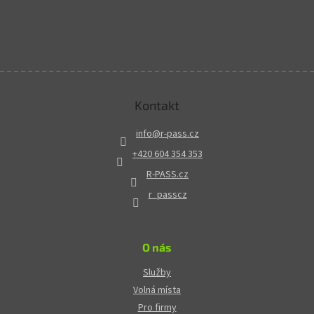
Kontakt
info
@
r-pass.cz
+420 604 354 353
R-PASS.cz
r_passcz
O nás
Služby
Volná místa
Pro firmy