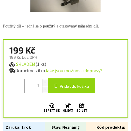
Použitý díl – jedná se o použitý a otestovaný náhradní díl.
199 Kč
199 Kč bez DPH
SKLADEM
(1 ks)
Měrná cena:
Doručíme zítra
Jaké jsou možnosti dopravy?
Přidat do košíku
ZEPTAT SE
HLÍDAT
SDÍLET
Záruka:
1 rok
Stav:
Neznámý
Kód produktu: