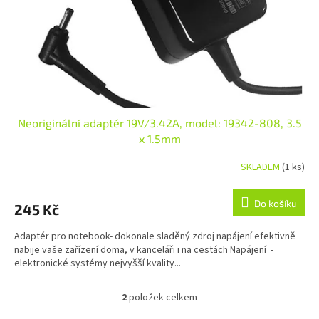
Neoriginální adaptér 19V/3.42A, model: 19342-808, 3.5
x 1.5mm
SKLADEM
(1 ks)
Průměrné hodnocení produktu je 5,0 z 5 hvězdiček.
Do košíku
245 Kč
Adaptér pro notebook- dokonale sladěný zdroj napájení efektivně
nabije vaše zařízení doma, v kanceláři i na cestách Napájení -
elektronické systémy nejvyšší kvality...
2
položek celkem
Ovládací prvky výpisu