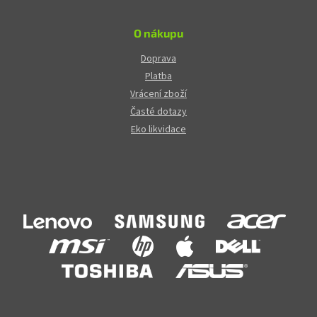
O nákupu
Doprava
Platba
Vrácení zboží
Časté dotazy
Eko likvidace