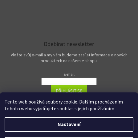
Odebírat newsletter
Vložte svůj e-mail a my vám budeme zasílat informace o nových
produktech na našem e-shopu.
E-mail
PŘIHLÁSIT SE
Tento web používá soubory cookie. Dalším procházením
tohoto webu vyjadřujete souhlas s jejich používáním.
Vytvořil Shoptet
Nastavení