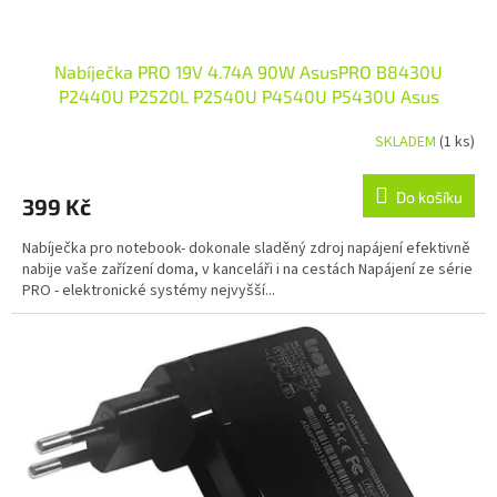
Nabíječka PRO 19V 4.74A 90W AsusPRO B8430U
P2440U P2520L P2540U P4540U P5430U Asus
Zenbook UX51VZ
SKLADEM
(1 ks)
Do košíku
399 Kč
Nabíječka pro notebook- dokonale sladěný zdroj napájení efektivně
nabije vaše zařízení doma, v kanceláři i na cestách Napájení ze série
PRO - elektronické systémy nejvyšší...