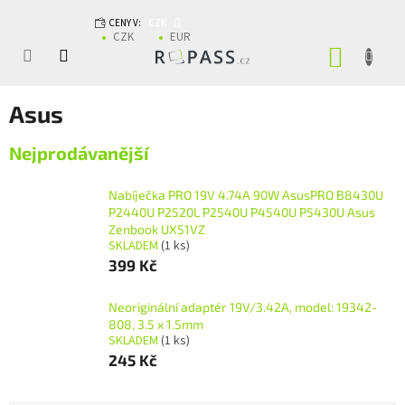
Přejít na obsah
CENY V:
CZK
CZK
EUR
NÁKUP
Asus
Nejprodávanější
Nabíječka PRO 19V 4.74A 90W AsusPRO B8430U
P2440U P2520L P2540U P4540U P5430U Asus
Zenbook UX51VZ
SKLADEM
(1 ks)
399 Kč
Neoriginální adaptér 19V/3.42A, model: 19342-
808, 3.5 x 1.5mm
SKLADEM
(1 ks)
245 Kč