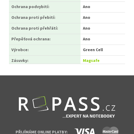
Ochrana podvybití
:
Ano
Ochrana proti přebití
:
Ano
Ochrana proti přehřátí
:
Ano
Přepěťová ochrana
:
Ano
Výrobce
:
Green Cell
Zásuvky:
Magsafe
Zápatí
PŘIJÍMÁME ONLINE PLATBY: