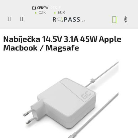
Přejít na obsah
CENY V:
CZK
CZK
EUR
NÁKUP
Nabíječka 14.5V 3.1A 45W Apple
Macbook / Magsafe