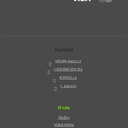
Kontakt
info
@
r-pass.cz
+420 604 354 353
R-PASS.cz
r_passcz
O nás
Služby
Volná místa