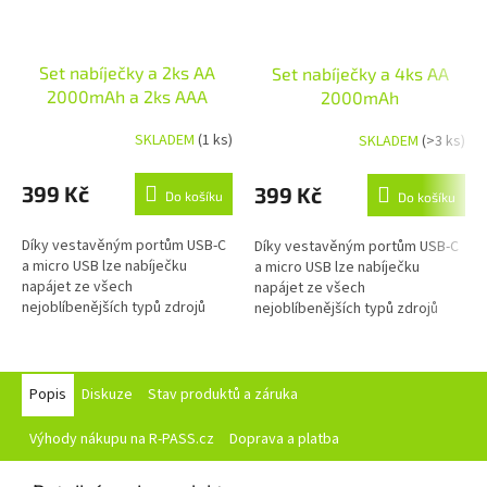
Set nabíječky a 2ks AA
Set nabíječky a 4ks AA
2000mAh a 2ks AAA
2000mAh
800mAh
SKLADEM
(1 ks)
SKLADEM
(>3 ks)
399 Kč
399 Kč
Do košíku
Do košíku
Díky vestavěným portům USB-C
Díky vestavěným portům USB-C
a micro USB lze nabíječku
a micro USB lze nabíječku
napájet ze všech
napájet ze všech
nejoblíbenějších typů zdrojů
nejoblíbenějších typů zdrojů
napájení a energetických bank.
napájení a energetických bank.
Čtyřkanálový napájecí systém
Čtyřkanálový napájecí systém
umožňuje...
umožňuje...
Popis
Diskuze
Stav produktů a záruka
Výhody nákupu na R-PASS.cz
Doprava a platba