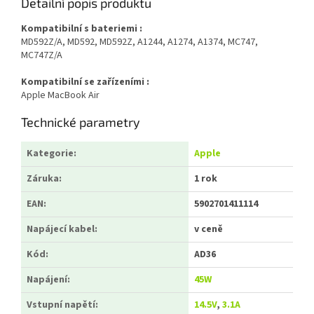
Detailní popis produktu
Kompatibilní s bateriemi :
MD592Z/A, MD592, MD592Z, A1244, A1274, A1374, MC747,
MC747Z/A
Kompatibilní se zařízeními :
Apple MacBook Air
Technické parametry
Kategorie
:
Apple
Záruka
:
1 rok
EAN
:
5902701411114
Napájecí kabel
:
v ceně
Kód
:
AD36
Napájení:
45W
Vstupní napětí:
14.5V
,
3.1A