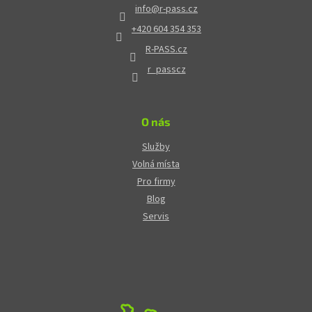
info
@
r-pass.cz
+420 604 354 353
R-PASS.cz
r_passcz
O nás
Služby
Volná místa
Pro firmy
Blog
Servis