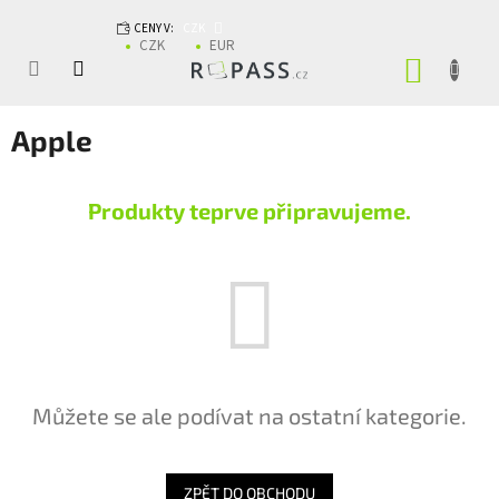
Přejít na obsah
CENY V:
CZK
CZK
EUR
NÁKUP
Apple
Produkty teprve připravujeme.
Můžete se ale podívat na ostatní kategorie.
ZPĚT DO OBCHODU