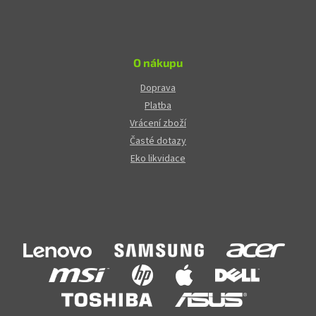
O nákupu
Doprava
Platba
Vrácení zboží
Časté dotazy
Eko likvidace