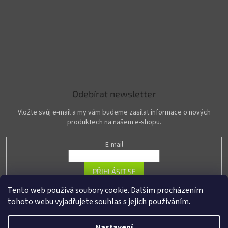
Odebírat newsletter
Vložte svůj e-mail a my vám budeme zasílat informace o nových
produktech na našem e-shopu.
E-mail
PŘIHLÁSIT SE
Tento web používá soubory cookie. Dalším procházením
tohoto webu vyjadřujete souhlas s jejich používáním.
Vytvořil Shoptet
Nastavení