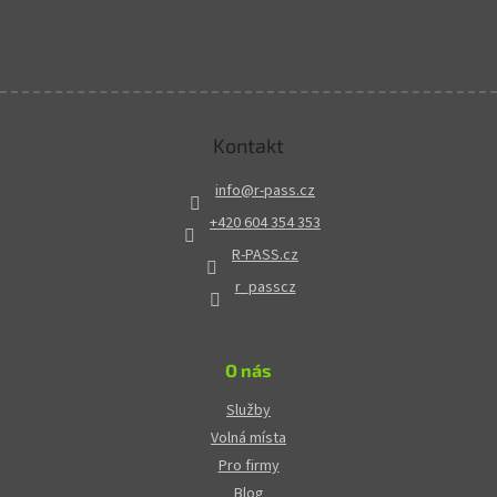
Kontakt
info
@
r-pass.cz
+420 604 354 353
R-PASS.cz
r_passcz
O nás
Služby
Volná místa
Pro firmy
Blog