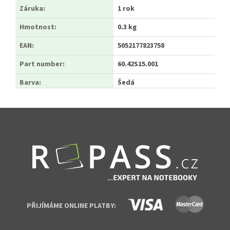
Záruka
:
1 rok
Hmotnost
:
0.3 kg
EAN
:
5052177823758
Part number
:
60.42S15.001
Barva
:
Šedá
Zápatí
PŘIJÍMÁME ONLINE PLATBY: