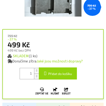
799 Kč
–37 %
799 Kč
–37 %
499 Kč
499 Kč bez DPH
SKLADEM
(1 ks)
Měrná cena:
Doručíme zítra
Jaké jsou možnosti dopravy?
Přidat do košíku
ZEPTAT SE
HLÍDAT
SDÍLET