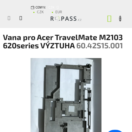
Přejít na obsah
CENY V:
CZK
CZK
EUR
NÁKUP
Vana pro Acer TravelMate M2103
620series VÝZTUHA
60.42S15.001