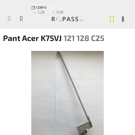
Přejít na obsah
CENY V:
CZK
CZK
EUR
NÁKUP
Pant Acer K75VJ
121 128 C25