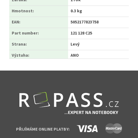
Záruka
:
1 rok
Hmotnost
:
0.3 kg
EAN
:
5052177823758
Part number
:
121 128 C25
Strana
:
Levý
Výztuha
:
ANO
Zápatí
PŘIJÍMÁME ONLINE PLATBY: