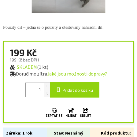
Použitý díl – jedná se o použitý a otestovaný náhradní díl.
199 Kč
199 Kč bez DPH
SKLADEM
(1 ks)
Měrná cena:
Doručíme zítra
Jaké jsou možnosti dopravy?
Přidat do košíku
ZEPTAT SE
HLÍDAT
SDÍLET
Záruka:
1 rok
Stav:
Neznámý
Kód produktu: