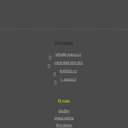
Kontakt
info
@
r-pass.cz
+420 604 354 353
R-PASS.cz
r_passcz
O nás
Služby
Volná místa
Pro firmy