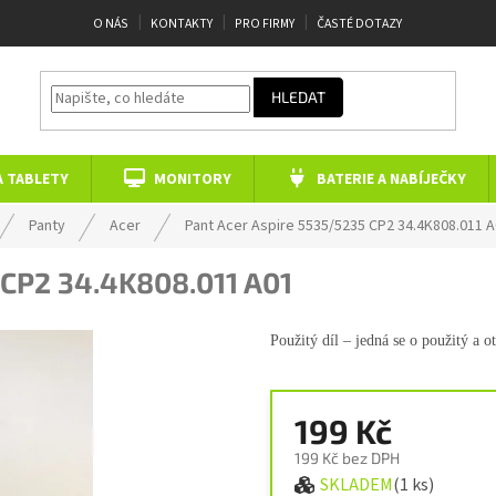
O NÁS
KONTAKTY
PRO FIRMY
ČASTÉ DOTAZY
HLEDAT
A TABLETY
MONITORY
BATERIE A NABÍJEČKY
Panty
Acer
Pant Acer Aspire 5535/5235
CP2 34.4K808.011 
CP2 34.4K808.011 A01
Použitý díl – jedná se o použitý a o
199 Kč
199 Kč bez DPH
SKLADEM
(1 ks)
Měrná cena: