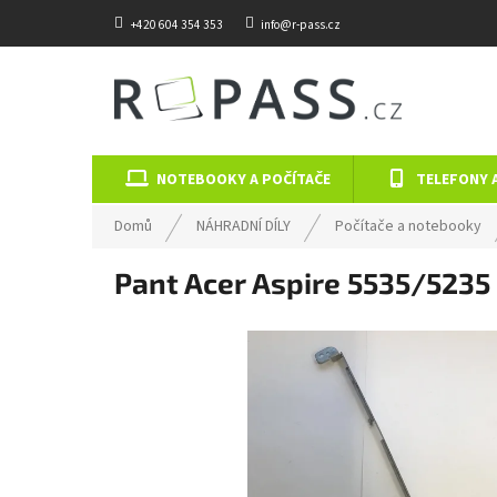
Přejít na obsah
+420 604 354 353
info@r-pass.cz
NOTEBOOKY A POČÍTAČE
TELEFONY 
Domů
NÁHRADNÍ DÍLY
Počítače a notebooky
Pant Acer Aspire 5535/5235