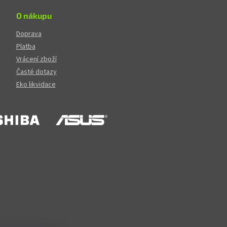
O nákupu
Doprava
Platba
Vrácení zboží
Časté dotazy
Eko likvidace