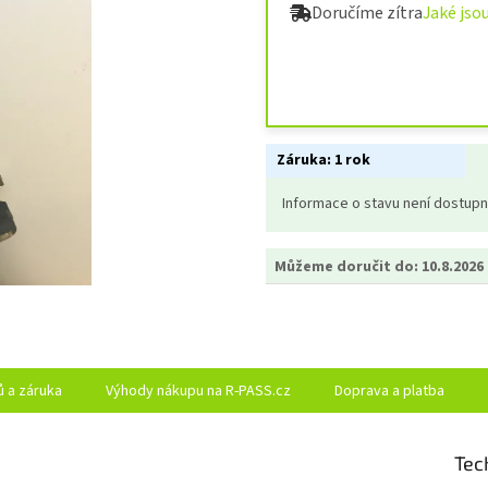
Doručíme zítra
Jaké jso
Záruka:
1 rok
Informace o stavu není dostup
Můžeme doručit do:
10.8.2026
ů a záruka
Výhody nákupu na R-PASS.cz
Doprava a platba
Tec