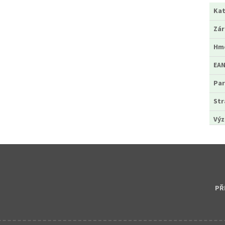
Kat
Zá
Hm
EA
Par
Str
Výz
PŘ