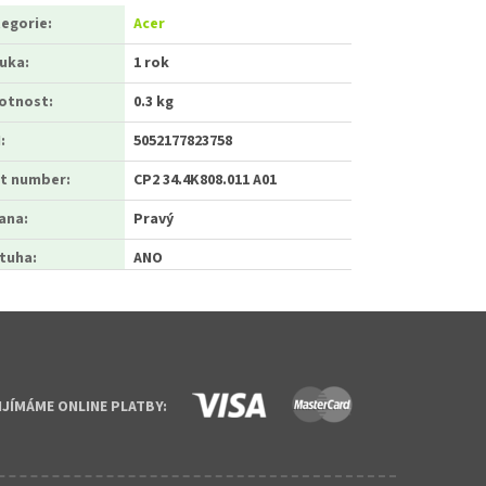
egorie
:
Acer
ruka
:
1 rok
otnost
:
0.3 kg
N
:
5052177823758
t number
:
CP2 34.4K808.011 A01
ana
:
Pravý
tuha
:
ANO
IJÍMÁME ONLINE PLATBY: