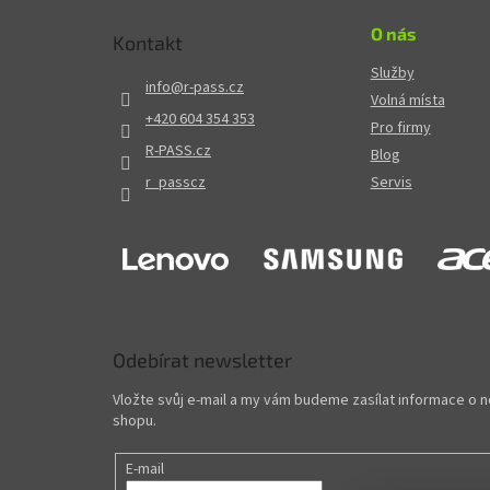
O nás
Kontakt
Služby
info
@
r-pass.cz
Volná místa
+420 604 354 353
Pro firmy
R-PASS.cz
Blog
r_passcz
Servis
Odebírat newsletter
Vložte svůj e-mail a my vám budeme zasílat informace o
shopu.
E-mail