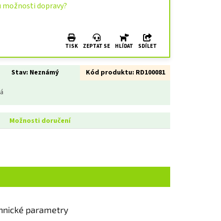
u možnosti dopravy?
TISK
ZEPTAT SE
HLÍDAT
SDÍLET
Stav:
Neznámý
Kód produktu:
RD100081
ná
Možnosti doručení
hnické parametry