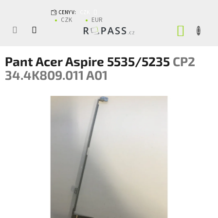
Přejít na obsah
CENY V:
CZK
CZK
EUR
NÁKUP
Pant Acer Aspire 5535/5235
CP2
34.4K809.011 A01