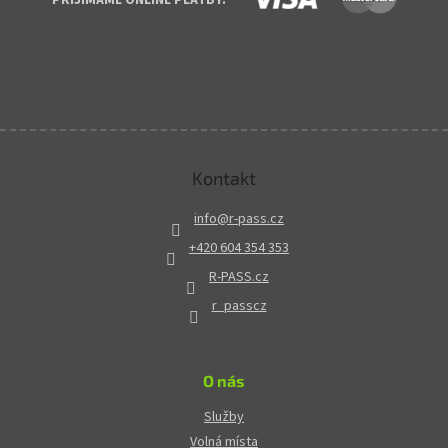
Kontakt
info
@
r-pass.cz
+420 604 354 353
R-PASS.cz
r_passcz
O nás
Služby
Volná místa