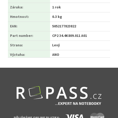
Záruka
:
1 rok
Hmotnost
:
0.3 kg
EAN
:
5052177823822
Part number
:
CP2 34.4K809.011 A01
Strana
:
Levý
Výztuha
:
ANO
Zápatí
PŘIJÍMÁME ONLINE PLATBY: