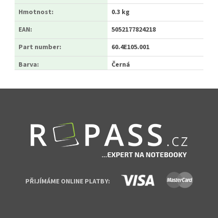
Hmotnost
:
0.3 kg
EAN
:
5052177824218
Part number
:
60.4E105.001
Barva
:
Černá
Zápatí
PŘIJÍMÁME ONLINE PLATBY: