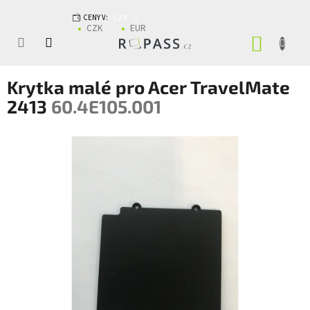
Přejít na obsah
CENY V:
CZK
CZK
EUR
NÁKUP
Krytka malé pro Acer TravelMate
2413
60.4E105.001