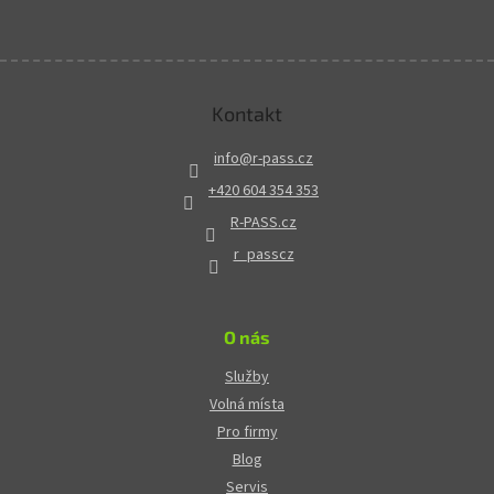
Kontakt
info
@
r-pass.cz
+420 604 354 353
R-PASS.cz
r_passcz
O nás
Služby
Volná místa
Pro firmy
Blog
Servis