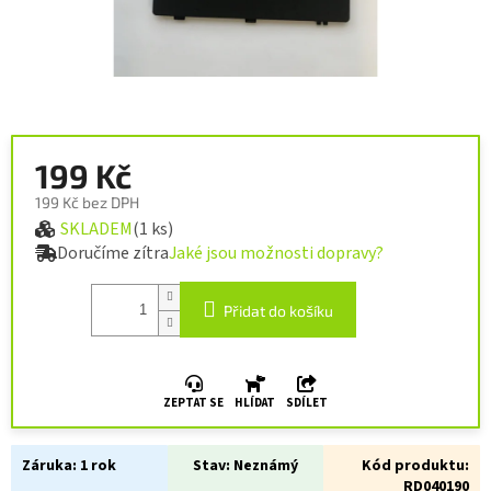
199 Kč
199 Kč bez DPH
SKLADEM
(1 ks)
Měrná cena:
Doručíme zítra
Jaké jsou možnosti dopravy?
Přidat do košíku
ZEPTAT SE
HLÍDAT
SDÍLET
Záruka:
1 rok
Stav:
Neznámý
Kód produktu:
RD040190