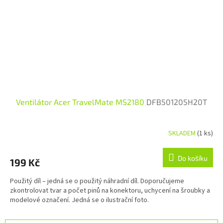
Ventilátor Acer TravelMate MS2180
DFB501205H20T
SKLADEM
(1 ks)
Do košíku
199 Kč
Použitý díl – jedná se o použitý náhradní díl. Doporučujeme
zkontrolovat tvar a počet pinů na konektoru, uchycení na šroubky a
modelové označení. Jedná se o ilustrační foto.