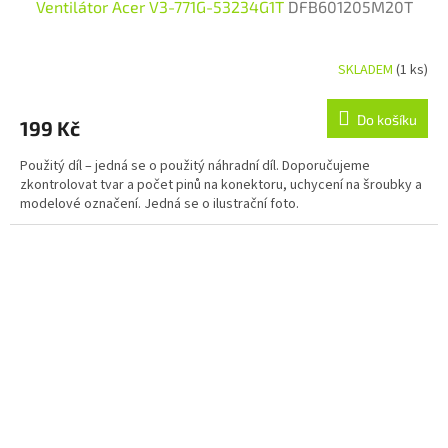
Ventilátor Acer V3-771G-53234G1T
DFB601205M20T
SKLADEM
(1 ks)
Do košíku
199 Kč
Použitý díl – jedná se o použitý náhradní díl. Doporučujeme
zkontrolovat tvar a počet pinů na konektoru, uchycení na šroubky a
modelové označení. Jedná se o ilustrační foto.