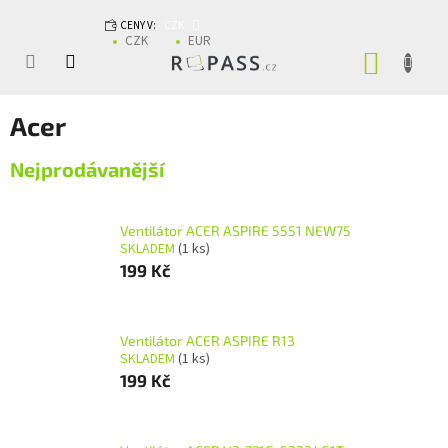
Přejít na obsah
CENY V:
CZK
CZK
EUR
NÁKUP
Acer
Nejprodávanější
Ventilátor ACER ASPIRE 5551 NEW75
SKLADEM
(1 ks)
199 Kč
Ventilátor ACER ASPIRE R13
SKLADEM
(1 ks)
199 Kč