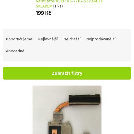
Ventilátor ACER V3-771G-53234G1T
SKLADEM
(1 ks)
199 Kč
Řazení produktů
Doporučujeme
Nejlevnější
Nejdražší
Nejprodávanější
Abecedně
Zobrazit filtry
Výpis produktů