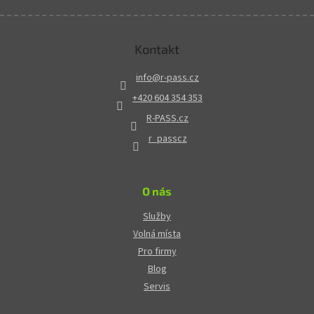
Kontakt
info
@
r-pass.cz
+420 604 354 353
R-PASS.cz
r_passcz
O nás
Služby
Volná místa
Pro firmy
Blog
Servis