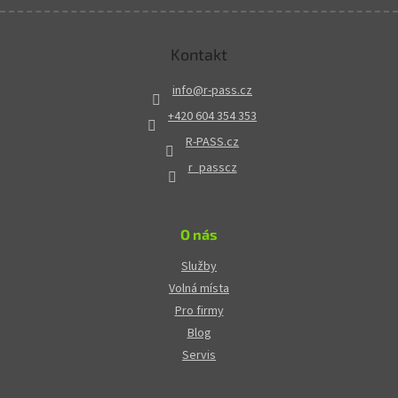
Kontakt
info
@
r-pass.cz
+420 604 354 353
R-PASS.cz
r_passcz
O nás
Služby
Volná místa
Pro firmy
Blog
Servis