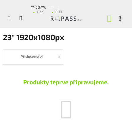
Přejít na obsah
CENY V:
CZK
CZK
EUR
NÁKUP
23" 1920x1080px
Příslušenství
Produkty teprve připravujeme.