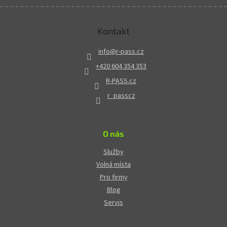
Kontakt
info
@
r-pass.cz
+420 604 354 353
R-PASS.cz
r_passcz
O nás
Služby
Volná místa
Pro firmy
Blog
Servis