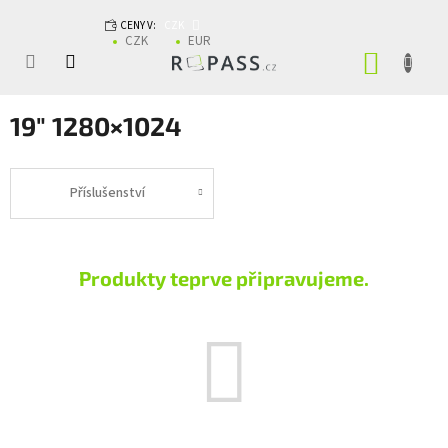
Přejít na obsah
CENY V:
CZK
CZK
EUR
NÁKUP
19" 1280×1024
Příslušenství
Produkty teprve připravujeme.